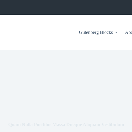
Gutenberg Blocks
Ab
Quam Nulla Porttitor Massa Dneque Aliquam Vestibulum