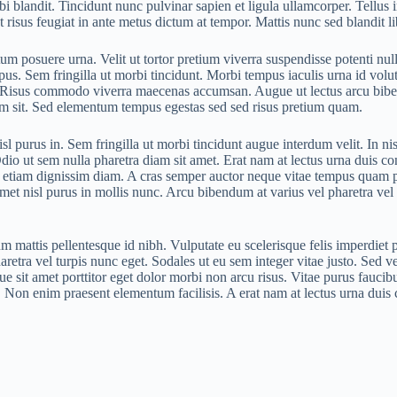
 blandit. Tincidunt nunc pulvinar sapien et ligula ullamcorper. Tellus 
et risus feugiat in ante metus dictum at tempor. Mattis nunc sed blandit
tum posuere urna. Velit ut tortor pretium viverra suspendisse potenti nul
mpus. Sem fringilla ut morbi tincidunt. Morbi tempus iaculis urna id volu
r. Risus commodo viverra maecenas accumsan. Augue ut lectus arcu biben
tum sit. Sed elementum tempus egestas sed sed risus pretium quam.
l purus in. Sem fringilla ut morbi tincidunt augue interdum velit. In nis
Odio ut sem nulla pharetra diam sit amet. Erat nam at lectus urna duis 
ilisi etiam dignissim diam. A cras semper auctor neque vitae tempus quam
 amet nisl purus in mollis nunc. Arcu bibendum at varius vel pharetra ve
m mattis pellentesque id nibh. Vulputate eu scelerisque felis imperdiet 
 pharetra vel turpis nunc eget. Sodales ut eu sem integer vitae justo. Sed v
ue sit amet porttitor eget dolor morbi non arcu risus. Vitae purus faucibu
as. Non enim praesent elementum facilisis. A erat nam at lectus urna duis