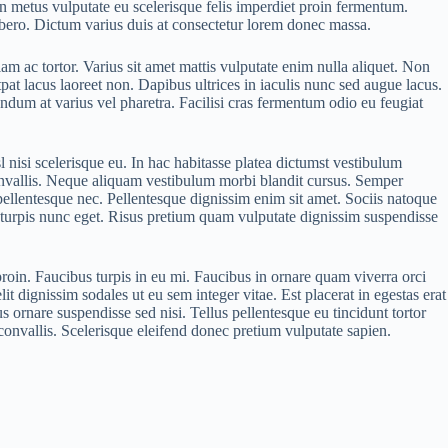
in metus vulputate eu scelerisque felis imperdiet proin fermentum.
 libero. Dictum varius duis at consectetur lorem donec massa.
lam ac tortor. Varius sit amet mattis vulputate enim nulla aliquet. Non
tpat lacus laoreet non. Dapibus ultrices in iaculis nunc sed augue lacus.
dum at varius vel pharetra. Facilisi cras fermentum odio eu feugiat
l nisi scelerisque eu. In hac habitasse platea dictumst vestibulum
convallis. Neque aliquam vestibulum morbi blandit cursus. Semper
 pellentesque nec. Pellentesque dignissim enim sit amet. Sociis natoque
l turpis nunc eget. Risus pretium quam vulputate dignissim suspendisse
proin. Faucibus turpis in eu mi. Faucibus in ornare quam viverra orci
elit dignissim sodales ut eu sem integer vitae. Est placerat in egestas erat
s ornare suspendisse sed nisi. Tellus pellentesque eu tincidunt tortor
 convallis. Scelerisque eleifend donec pretium vulputate sapien.