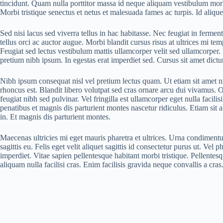
tincidunt. Quam nulla porttitor massa id neque aliquam vestibulum morbi
Morbi tristique senectus et netus et malesuada fames ac turpis. Id aliqu
Sed nisi lacus sed viverra tellus in hac habitasse. Nec feugiat in fermen
tellus orci ac auctor augue. Morbi blandit cursus risus at ultrices mi te
Feugiat sed lectus vestibulum mattis ullamcorper velit sed ullamcorpe
pretium nibh ipsum. In egestas erat imperdiet sed. Cursus sit amet dic
Nibh ipsum consequat nisl vel pretium lectus quam. Ut etiam sit amet nis
rhoncus est. Blandit libero volutpat sed cras ornare arcu dui vivamus. 
feugiat nibh sed pulvinar. Vel fringilla est ullamcorper eget nulla fac
penatibus et magnis dis parturient montes nascetur ridiculus. Etiam sit
in. Et magnis dis parturient montes.
Maecenas ultricies mi eget mauris pharetra et ultrices. Urna condimentu
sagittis eu. Felis eget velit aliquet sagittis id consectetur purus ut. Vel
imperdiet. Vitae sapien pellentesque habitant morbi tristique. Pellentesq
aliquam nulla facilisi cras. Enim facilisis gravida neque convallis a cr