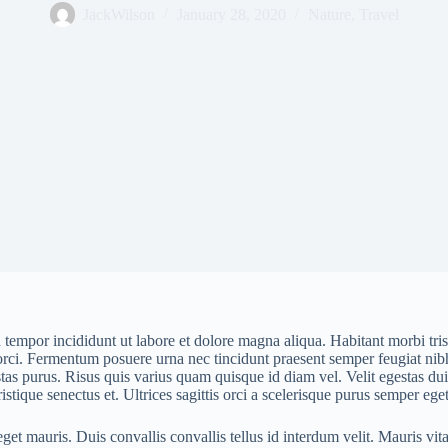
JackWilson
January 28, 2020
Nature
,
Travel
d tempor incididunt ut labore et dolore magna aliqua. Habitant morbi tr
orci. Fermentum posuere urna nec tincidunt praesent semper feugiat nibh.
as purus. Risus quis varius quam quisque id diam vel. Velit egestas dui
istique senectus et. Ultrices sagittis orci a scelerisque purus semper ege
t mauris. Duis convallis convallis tellus id interdum velit. Mauris vit